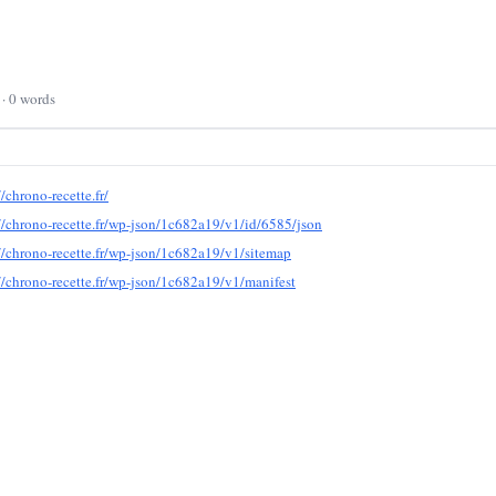
 · 0 words
//chrono-recette.fr/
//chrono-recette.fr/wp-json/1c682a19/v1/id/6585/json
//chrono-recette.fr/wp-json/1c682a19/v1/sitemap
//chrono-recette.fr/wp-json/1c682a19/v1/manifest