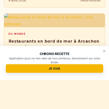
8 août 2026
Arthur Roussel
DU MONDE
Restaurants en bord de mer à Arcachon
: nos adresses
×
×
Un plat à réussir ? Je vous aide !
CHRONO RECETTE
Arcachon se savoure autant qu’elle se visite. Entre
Application pour ne rien rater de nos contenus, directement sur votre
marchés animés, terrasses ensoleillées et parfums de
écran.
cuisine, vos papilles seront comblées. Vous cherchez…
JE SUIS
8 août 2026
Arthur Roussel